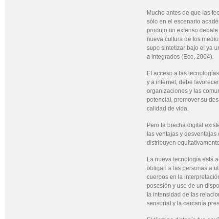
Mucho antes de que las tec
sólo en el escenario académ
produjo un extenso debate 
nueva cultura de los medi
supo sintetizar bajo el ya 
a integrados (Eco, 2004).
El acceso a las tecnologías
y a internet, debe favorece
organizaciones y las comu
potencial, promover su desa
calidad de vida.
Pero la brecha digital exis
las ventajas y desventajas
distribuyen equitativamente
La nueva tecnología está
obligan a las personas a ut
cuerpos en la interpretació
posesión y uso de un dispos
la intensidad de las relaci
sensorial y la cercanía pres