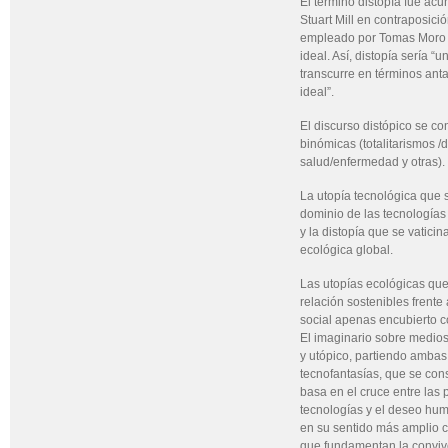
El término distopía fue acu
Stuart Mill en contraposició
empleado por Tomas Moro p
ideal. Así, distopía sería “
transcurre en términos ant
ideal”.
El discurso distópico se co
binómicas (totalitarismos 
salud/enfermedad y otras).
La utopía tecnológica que s
dominio de las tecnologías
y la distopía que se vaticin
ecológica global.
Las utopías ecológicas que
relación sostenibles frente 
social apenas encubierto c
El imaginario sobre medios 
y utópico, partiendo ambas
tecnofantasías, que se con
basa en el cruce entre las 
tecnologías y el deseo hum
en su sentido más amplio 
que fundamentan la convive