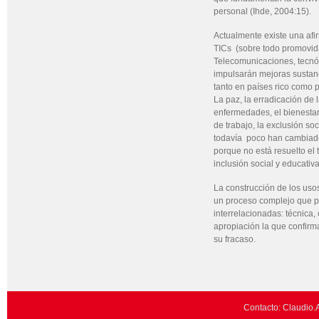
personal (Ihde, 2004:15).
Actualmente existe una afi
TICs (sobre todo promovi
Telecomunicaciones, tecnólo
impulsarán mejoras sustanc
tanto en países rico como 
La paz, la erradicación de 
enfermedades, el bienestar
de trabajo, la exclusión soc
todavía poco han cambiado
porque no está resuelto el
inclusión social y educativa
La construcción de los usos
un proceso complejo que p
interrelacionadas: técnica, 
apropiación la que confirma
su fracaso.
Contacto: Claudio.