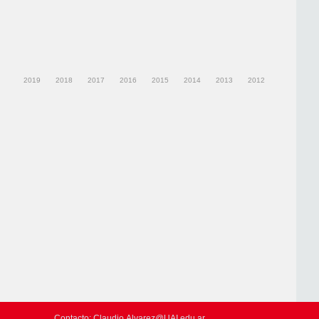
2019
2018
2017
2016
2015
2014
2013
2012
Contacto: Claudio.Alvarez@UAI.edu.ar