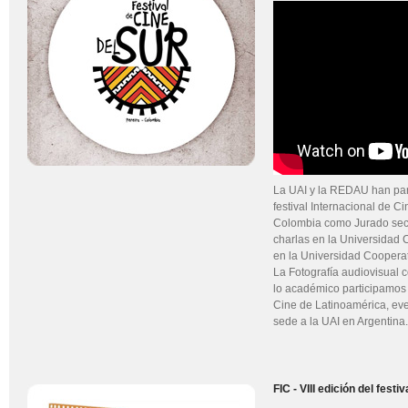
La UAI y la REDAU han part
festival Internacional de Ci
Colombia como Jurado secci
charlas en la Universidad C
en la Universidad Cooperat
La Fotografía audiovisual
lo académico participamos
Cine de Latinoamérica, ev
sede a la UAI en Argentina.
FIC - VIII edición del fest