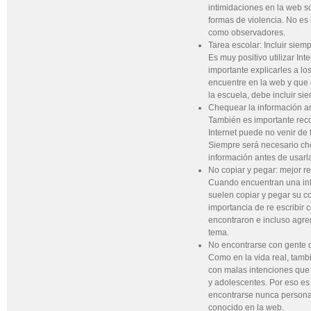
intimidaciones en la web 
formas de violencia. No es
como observadores.
Tarea escolar: Incluir siem
Es muy positivo utilizar Int
importante explicarles a lo
encuentre en la web y que
la escuela, debe incluir sie
Chequear la información an
También es importante rec
Internet puede no venir de 
Siempre será necesario che
información antes de usarl
No copiar y pegar: mejor re
Cuando encuentran una inf
suelen copiar y pegar su co
importancia de re escribir 
encontraron e incluso agre
tema.
No encontrarse con gente 
Como en la vida real, tamb
con malas intenciones que
y adolescentes. Por eso es
encontrarse nunca persona
conocido en la web.