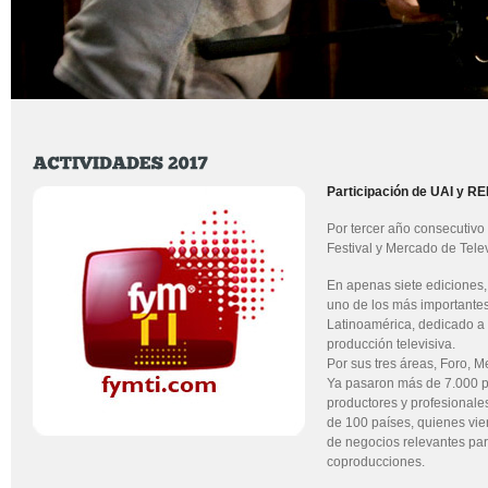
Participación de UAI y R
Por tercer año consecutivo 
Festival y Mercado de Telev
En apenas siete ediciones,
uno de los más importante
Latinoamérica, dedicado a 
producción televisiva.
Por sus tres áreas, Foro, M
Ya pasaron más de 7.000 pa
productores y profesionale
de 100 países, quienes vie
de negocios relevantes par
coproducciones.