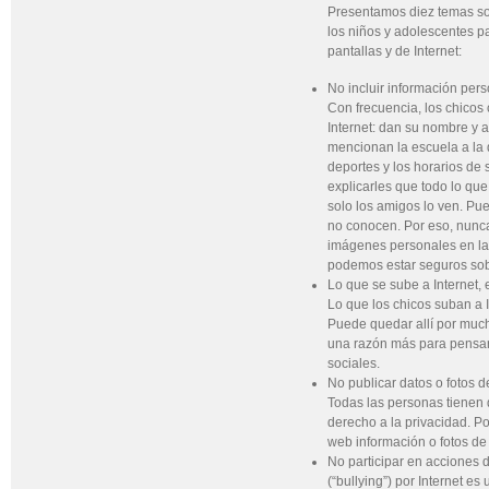
Presentamos diez temas so
los niños y adolescentes p
pantallas y de Internet:
No incluir información pers
Con frecuencia, los chicos
Internet: dan su nombre y a
mencionan la escuela a la 
deportes y los horarios de 
explicarles que todo lo que
solo los amigos lo ven. Pue
no conocen. Por eso, nunca
imágenes personales en la
podemos estar seguros sobr
Lo que se sube a Internet, e
Lo que los chicos suban a In
Puede quedar allí por much
una razón más para pensar 
sociales.
No publicar datos o fotos d
Todas las personas tienen 
derecho a la privacidad. Po
web información o fotos de 
No participar en acciones 
(“bullying”) por Internet e