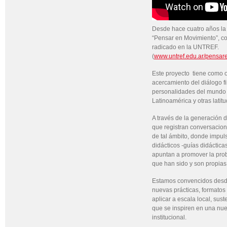
Desde hace cuatro años la
“Pensar en Movimiento”, co
radicado en la UNTREF.
(
www.untref.edu.ar/pensar
Este proyecto tiene como ob
acercamiento del diálogo fil
personalidades del mund
Latinoamérica y otras latit
A través de la generación 
que registran conversacio
de tal ámbito, donde impu
didácticos -guías didácticas
apuntan a promover la prob
que han sido y son propias 
Estamos convencidos desde
nuevas prácticas, formatos 
aplicar a escala local, sus
que se inspiren en una nu
institucional.