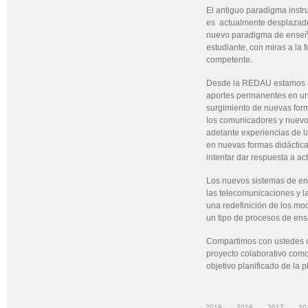
El antiguo paradigma instru
es actualmente desplazado
nuevo paradigma de enseñ
estudiante, con miras a la 
competente.
Desde la REDAU estamos co
aportes permanentes en un
surgimiento de nuevas for
los comunicadores y nuevos
adelante experiencias de la
en nuevas formas didáctica
intentar dar respuesta a a
Los nuevos sistemas de e
las telecomunicaciones y la
una redefinición de los mo
un tipo de procesos de ens
Compartimos con ustedes 
proyecto colaborativo como
objetivo planificado de la p
2019
2018
2017
20