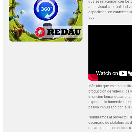
que se relacionan con los
audiovisual con realidad v
específicos, en contextos 
360.
Más allá que estamos utili
producción de video clips y
intención lograr desarrolla
experiencia inmersiva que
pasivo impulsado por la tel
Nombramos al proyecto: H
escenario de plataformas de
desarrollo de contenidos a