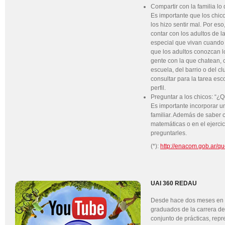
Compartir con la familia lo 
Es importante que los chico
los hizo sentir mal. Por es
contar con los adultos de l
especial que vivan cuando
que los adultos conozcan lo
gente con la que chatean, 
escuela, del barrio o del c
consultar para la tarea esc
perfil.
Preguntar a los chicos: “¿Q
Es importante incorporar u
familiar. Además de saber 
matemáticas o en el ejerci
preguntarles.
(*):
http://enacom.gob.ar/qu
UAI 360 REDAU
Desde hace dos meses en
graduados de la carrera d
conjunto de prácticas, rep