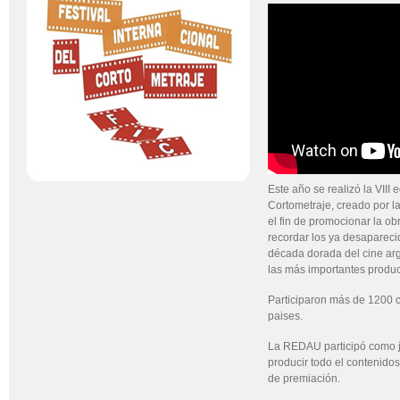
Este año se realizó la VIII e
Cortometraje, creado por la
el fin de promocionar la ob
recordar los ya desapareci
década dorada del cine arg
las más importantes produ
Participaron más de 1200 
paises.
La REDAU participó como j
producir todo el contenidos
de premiación.